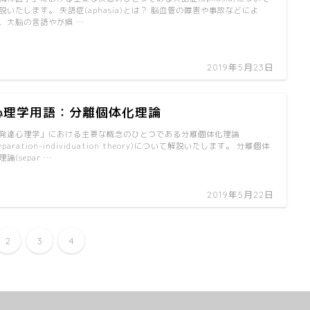
説いたします。 失語症(aphasia)とは？ 脳血管の障害や事故などによ
、大脳の言語やが損 …
2019年5月23日
心理学用語：分離個体化理論
発達心理学」における主要な概念のひとつである分離個体化理論
separation-individuation theory)について解説いたします。 分離個体
理論(separ …
2019年5月22日
2
3
4