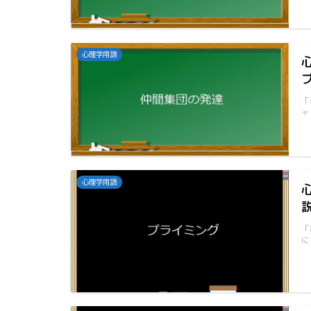
心理学用語
「
ャ
心理学用語
「
に