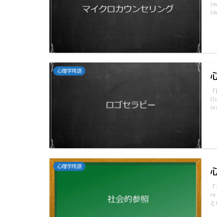
(
(m
心理学用語
「
(
(e
心理学用語
「
r
と