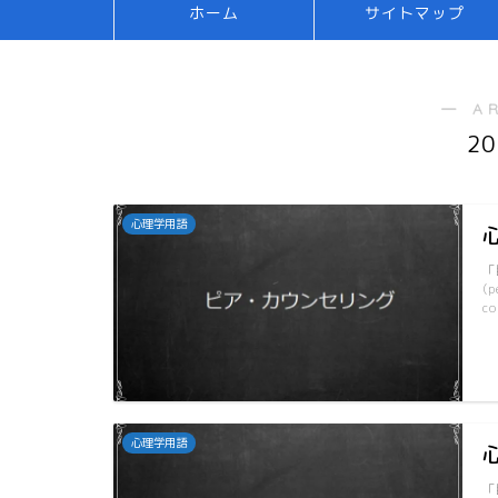
ホーム
サイトマップ
― A
2
心理学用語
「
(
co
心理学用語
「