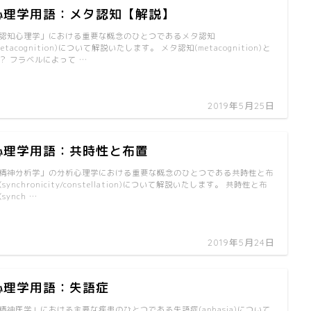
心理学用語：メタ認知【解説】
認知心理学」における重要な概念のひとつであるメタ認知
metacognition)について解説いたします。 メタ認知(metacognition)と
？ フラベルによって …
2019年5月25日
心理学用語：共時性と布置
精神分析学」の分析心理学における重要な概念のひとつである共時性と布
(synchronicity/constellation)について解説いたします。 共時性と布
(synch …
2019年5月24日
心理学用語：失語症
精神医学」における主要な疾患のひとつである失語症(aphasia)について