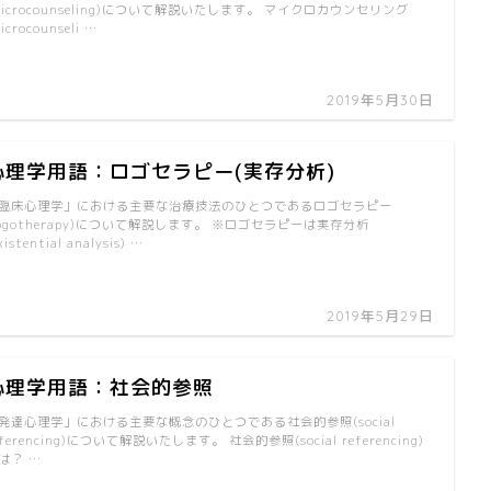
microcounseling)について解説いたします。 マイクロカウンセリング
icrocounseli …
2019年5月30日
心理学用語：ロゴセラピー(実存分析)
臨床心理学」における主要な治療技法のひとつであるロゴセラピー
logotherapy)について解説します。 ※ロゴセラピーは実存分析
xistential analysis) …
2019年5月29日
心理学用語：社会的参照
発達心理学」における主要な概念のひとつである社会的参照(social
eferencing)について解説いたします。 社会的参照(social referencing)
は？ …