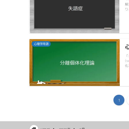
解
り
心理学用語
「
(
化
1