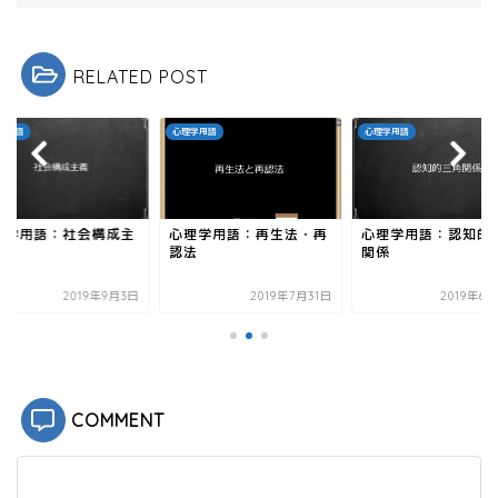
e
す
r
る
で
に
共
は
有
ク
RELATED POST
(
リ
新
ッ
し
ク
い
し
ウ
て
学用語
心理学用語
心理学用語
ィ
く
ン
だ
ド
さ
ウ
い
で
(
開
新
き
し
理学用語：社会構成主
心理学用語：再生法・再
心理学用語：認知的
ま
い
す
ウ
認法
関係
)
ィ
ン
ド
2019年9月3日
2019年7月31日
2019年6
ウ
で
開
き
ま
す
)
COMMENT