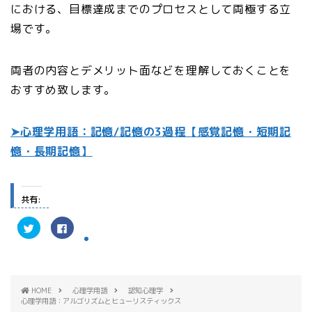
における、目標達成までのプロセスとして両極する立
場です。
両者の内容とデメリット面などを理解しておくことを
おすすめ致します。
➤心理学用語：記憶/記憶の3過程【感覚記憶・短期記
憶・長期記憶】
共有:
ク
F
リ
a
ッ
c
ク
e
し
b
て
o
T
o
w
k
HOME
心理学用語
認知心理学
i
で
t
共
心理学用語：アルゴリズムとヒューリスティックス
t
有