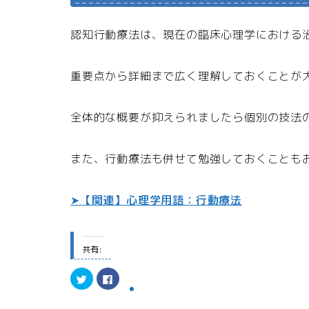
認知行動療法は、現在の臨床心理学における
重要点から詳細まで広く理解しておくことが
全体的な概要が抑えられましたら個別の技法
また、行動療法も併せて勉強しておくことも
➤【関連】心理学用語：行動療法
共有:
ク
F
リ
a
ッ
c
ク
e