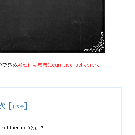
つである
認知行動療法(cognitive-behavioral
次
[
]
非表示
ral therapy)とは？