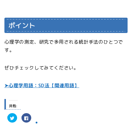
ポイント
心理学の測定、研究で多用される統計手法のひとつで
す。
ぜひチェックしてみてください。
➤心理学用語：SD法【関連用語】
共有:
ク
F
リ
a
ッ
c
ク
e
し
b