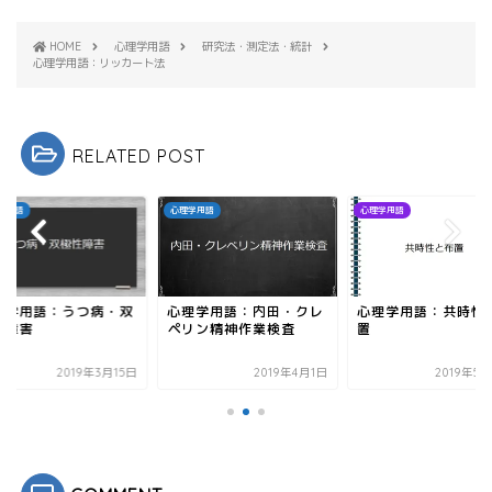
て
o
T
o
w
k
HOME
心理学用語
研究法・測定法・統計
i
で
t
共
心理学用語：リッカート法
t
有
e
す
r
る
で
に
共
は
有
ク
RELATED POST
(
リ
新
ッ
し
ク
い
し
ウ
て
学用語
心理学用語
心理学用語
ィ
く
ン
だ
ド
さ
ウ
い
で
(
開
新
き
し
理学用語：うつ病・双
心理学用語：内田・クレ
心理学用語：共時性
ま
い
す
ウ
性障害
ペリン精神作業検査
置
)
ィ
ン
ド
2019年3月15日
2019年4月1日
2019年5
ウ
で
開
き
ま
す
)