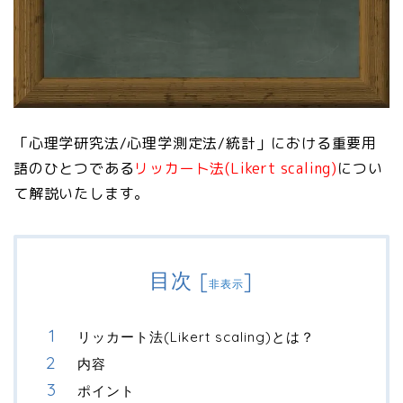
「心理学研究法/心理学測定法/統計」における重要用
語のひとつである
リッカート法(Likert scaling)
につい
て解説いたします。
目次
[
]
非表示
リッカート法(Likert scaling)とは？
内容
ポイント