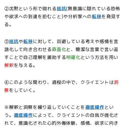
②沈黙という形で現れる
抵抗
(無意識に隠れている恐怖
や欲求への到達を拒むこと)や分析家への
転移
を発見す
る。
③
抵抗
や
転移
に対して、回避している考えや感情を言
語化して向き合わせる
直面化
と、簡潔な言葉で言い返
すことで自己理解を援助する
明確化
という方法を用い
解釈
を与える。
④このような関わり、過程の中で、クライエントは
洞
察
をしていく。
※解釈と洞察を繰り返していくことを
徹底操作
とい
う。
徹底操作
によって、クライエントの自我が強化さ
れて、意識化された心的外傷体験、感情、欲求に向き