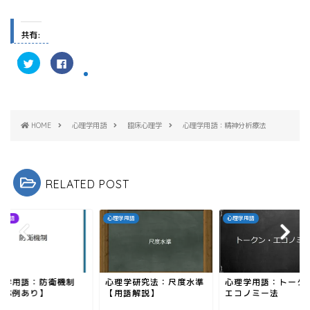
共有:
ク
F
リ
a
ッ
c
ク
e
し
b
て
o
T
o
w
k
HOME
心理学用語
臨床心理学
心理学用語：精神分析療法
i
で
t
共
t
有
e
す
r
る
で
に
共
は
RELATED POST
有
ク
(
リ
新
ッ
し
ク
い
し
学用語
心理学用語
心理学用語
ウ
て
ィ
く
ン
だ
ド
さ
ウ
い
で
(
開
新
理学用語：防衛機制
心理学研究法：尺度水準
心理学用語：トーク
き
し
ま
い
具体例あり】
【用語解説】
エコノミー法
す
ウ
)
ィ