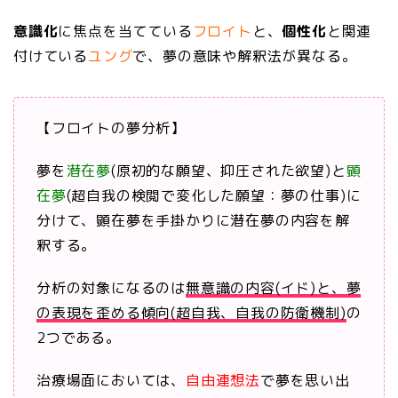
意識化
に焦点を当てている
フロイト
と、
個性化
と関連
付けている
ユング
で、夢の意味や解釈法が異なる。
【フロイトの夢分析】
夢を
潜在夢
(原初的な願望、抑圧された欲望)と
顕
在夢
(超自我の検閲で変化した願望：夢の仕事)に
分けて、顕在夢を手掛かりに潜在夢の内容を解
釈する。
分析の対象になるのは
無意識の内容(イド)と、夢
の表現を歪める傾向(超自我、自我の防衛機制)
の
2つである。
治療場面においては、
自由連想法
で夢を思い出