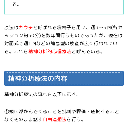
る。
原法は
カウチ
と呼ばれる寝椅子を用い、週3～5回(各セ
ッション約50分)を数年間行うものであったが、現在は
対面式で週1回などの簡易型の検査が広く行われてい
る。これを
精神分析的心理療法
と呼んでいる。
精神分析療法の内容
精神分析療法の流れを以下に示す。
①頭に浮かんでくることを批判や評価・選択すること
なくそのまま話す
自由連想法
を行う。