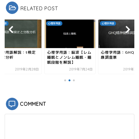
共
は
有
ク
RELATED POST
(
リ
新
ッ
し
ク
い
し
ウ
て
学用語
心理学用語
心理学用語
ィ
く
ン
だ
ド
さ
ウ
い
で
(
開
新
き
し
理学用語解説：t検定
心理学用語：脳波【レム
心理学用語：GHQ精
ま
い
す
ウ
分散分析
睡眠とノンレム睡眠・睡
康調査票
)
ィ
眠段階を解説】
ン
ド
2019年2月28日
2019年7月24日
2019年3
ウ
で
開
き
ま
す
)
COMMENT