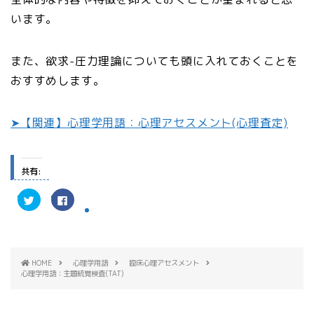
います。
また、欲求-圧力理論についても頭に入れておくことを
おすすめします。
➤【関連】心理学用語：心理アセスメント(心理査定)
共有:
ク
F
リ
a
ッ
c
ク
e
し
b
て
o
T
o
w
k
HOME
心理学用語
臨床心理アセスメント
i
で
t
共
心理学用語：主題統覚検査(TAT)
t
有
e
す
r
る
で
に