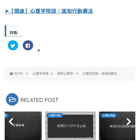
➤【関連】心理学用語：認知行動療法
共有:
ク
F
リ
a
ッ
c
ク
e
し
b
て
o
T
o
w
k
HOME
心理学用語
臨床心理学
心理学用語：自律訓練法
i
で
t
共
t
有
e
す
r
る
で
に
共
は
RELATED POST
有
ク
(
リ
新
ッ
し
ク
い
し
学用語
心理学用語
心理学用語
ウ
て
ィ
く
ン
だ
ド
さ
ウ
い
で
(