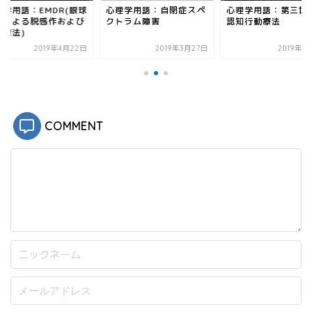
開
新
理学用語：EMDR(眼球
心理学用語：自閉症スペ
心理学用語：第三世
き
し
ま
い
動による脱感作および
クトラム障害
認知行動療法
す
ウ
処理法)
)
ィ
ン
2019年4月22日
2019年3月27日
2019年7
ド
ウ
で
開
き
ま
す
)
COMMENT