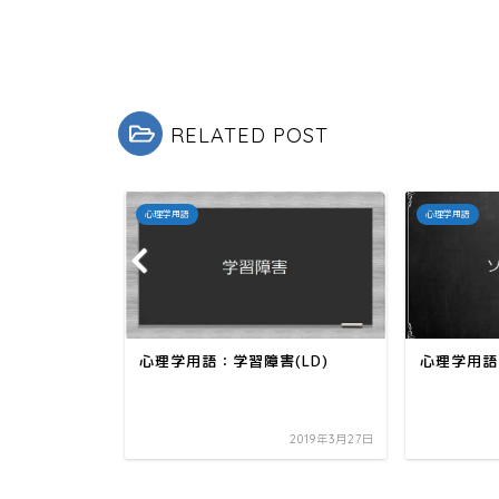
ク
e
し
b
て
o
T
o
w
k
i
で
t
共
t
有
e
す
r
る
RELATED POST
で
に
共
は
有
ク
(
リ
新
ッ
し
ク
心理学用語
心理学用語
い
し
ウ
て
ィ
く
ン
だ
ド
さ
ウ
い
で
(
開
新
き
し
ま
い
す
ウ
心理学用語：学習障害(LD)
心理学用語
)
ィ
ン
ド
ウ
で
開
2019年5月23日
2019年3月27日
き
ま
す
)