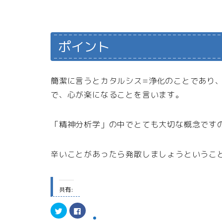
ポイント
簡潔に言うとカタルシス=浄化のことであり
で、心が楽になることを言います。
「精神分析学」の中でとても大切な概念です
辛いことがあったら発散しましょうというこ
共有:
ク
F
リ
a
ッ
c