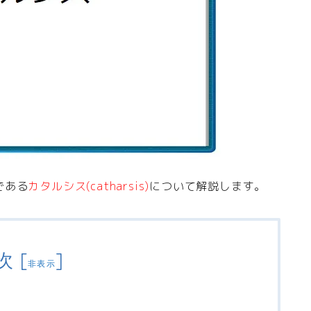
である
カタルシス(catharsis)
について解説します。
次
[
]
非表示