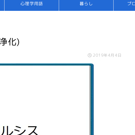
心理学用語
暮らし
プ
浄化)
2019年4月4日