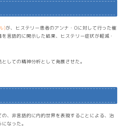
ル)
が、ヒステリー患者のアンナ・Oに対して行った催
情を言語的に開示した結果、ヒステリー症状が軽減・
法としての精神分析として発展させた。
どの、非言語的に内的世界を表現することによる、治
うになった。