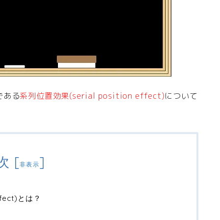
である
系列位置効果(serial position effect)
について
次
[
]
非表示
ffect)とは？