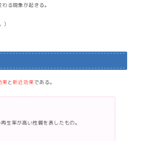
変わる現象が起きる。
。)
効果
と
新近効果
である。
の再生率が高い性質を表したもの。