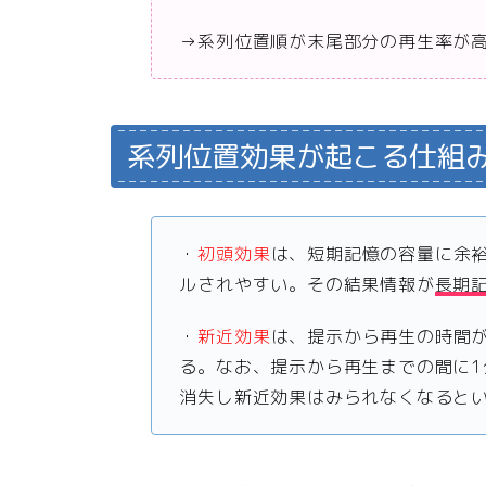
→系列位置順が末尾部分の再生率が
系列位置効果が起こる仕組
・
初頭効果
は、短期記憶の容量に余
ルされやすい。その結果情報が
長期
・
新近効果
は、提示から再生の時間
る。なお、提示から再生までの間に
消失し新近効果はみられなくなると