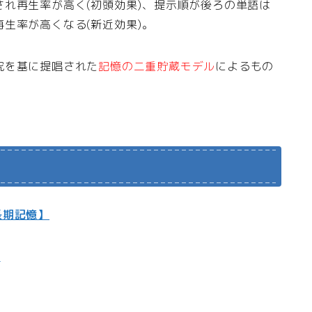
れ再生率が高く(初頭効果)、提示順が後ろの単語は
生率が高くなる(新近効果)。
究を基に提唱された
記憶の二重貯蔵モデル
によるもの
長期記憶】
)