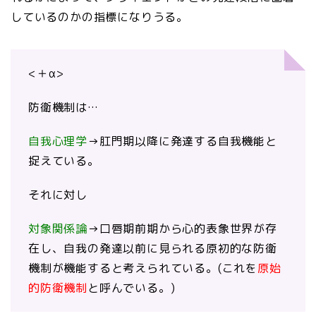
しているのかの指標になりうる。
<＋α>
防衛機制は…
自我心理学
→肛門期以降に発達する自我機能と
捉えている。
それに対し
対象関係論
→口唇期前期から心的表象世界が存
在し、自我の発達以前に見られる原初的な防衛
機制が機能すると考えられている。(これを
原始
的防衛機制
と呼んでいる。)