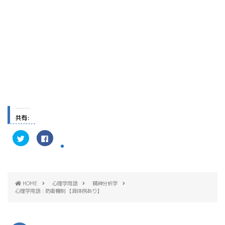
共有:
ク
F
リ
a
ッ
c
ク
e
し
b
て
o
T
o
w
k
HOME
心理学用語
精神分析学
i
で
t
共
心理学用語：防衛機制 【具体例あり】
t
有
e
す
r
る
で
に
共
は