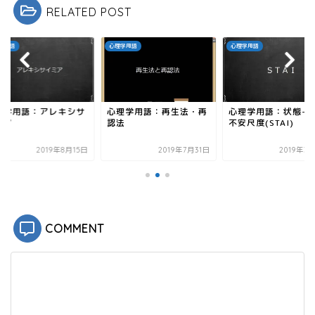
有
ク
RELATED POST
(
リ
新
ッ
し
ク
い
し
ウ
て
心理学用語
心理学用語
ィ
く
ン
だ
ド
さ
ウ
い
で
(
開
新
き
し
語：アレキシサ
心理学用語：再生法・再
心理学用語：状態-特性
ま
い
す
ウ
認法
不安尺度(STAI)
)
ィ
ン
ド
2019年8月15日
2019年7月31日
2019年3月30日
ウ
で
開
き
ま
す
)
COMMENT