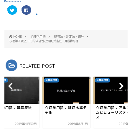
ク
F
リ
a
ッ
c
ク
e
し
b
て
o
T
o
w
k
HOME
心理学用語
研究法・測定法・統計
i
で
t
共
心理学研究法：内的妥当性と外的妥当性【用語解説】
t
有
e
す
r
る
で
に
共
は
有
ク
RELATED POST
(
リ
新
ッ
し
ク
い
し
ウ
て
学用語
心理学用語
心理学用語
ィ
く
ン
だ
ド
さ
ウ
い
で
(
開
新
き
し
理学用語：箱庭療法
心理学用語：処理水準モ
心理学用語：アルゴ
ま
い
す
ウ
デル
ムとヒューリスティ
)
ィ
ス
ン
ド
2019年4月30日
2019年8月1日
2019年
ウ
で