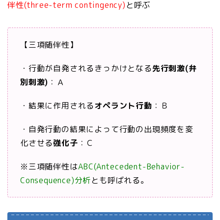
伴性(three-term contingency)
と呼ぶ
【三項随伴性】
・行動が自発されるきっかけとなる
先行刺激(弁
別刺激)
：Ａ
・結果に作用される
オペラント行動
：Ｂ
・自発行動の結果によって行動の出現頻度を変
化させる
強化子
：Ｃ
※三項随伴性は
ABC(Antecedent-Behavior-
Consequence)分析
とも呼ばれる。