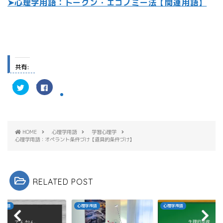
➤心理学用語：トークン・エコノミー法【関連用語】
共有:
ク
F
リ
a
ッ
c
ク
e
し
b
て
o
T
o
w
k
HOME
心理学用語
学習心理学
i
で
t
共
心理学用語：オペラント条件づけ【道具的条件づけ】
t
有
e
す
r
る
で
に
共
は
有
ク
RELATED POST
(
リ
新
ッ
し
ク
い
し
ウ
て
学用語
心理学用語
心理学用語
ィ
く
ン
だ
ド
さ