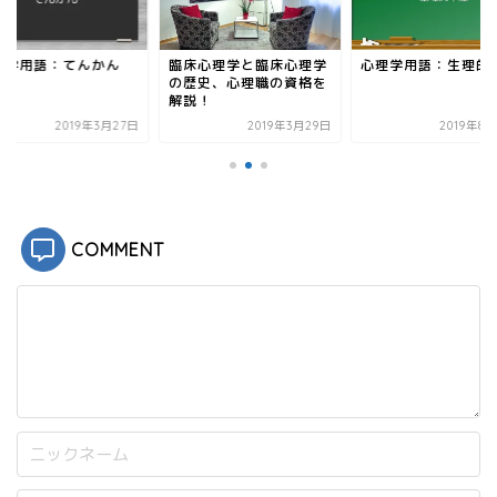
ウ
い
で
(
開
新
き
し
理学用語：てんかん
臨床心理学と臨床心理学
心理学用語：生理的
ま
い
す
ウ
の歴史、心理職の資格を
)
ィ
解説！
ン
ド
2019年3月27日
2019年3月29日
2019年8
ウ
で
開
き
ま
す
)
COMMENT