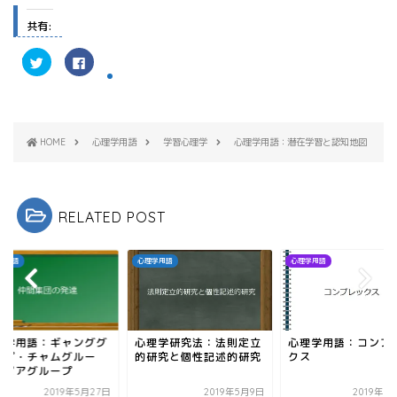
共有:
ク
F
リ
a
ッ
c
ク
e
し
b
て
o
T
o
w
k
HOME
心理学用語
学習心理学
心理学用語：潜在学習と認知地図
i
で
t
共
t
有
e
す
r
る
で
に
共
は
RELATED POST
有
ク
(
リ
新
ッ
し
ク
い
し
理学用語
心理学用語
心理学用語
ウ
て
ィ
く
ン
だ
ド
さ
ウ
い
で
(
開
新
理学研究法：法則定立
心理学用語：コンプレッ
心理学用語：ギャ
き
し
ま
い
研究と個性記述的研究
クス
ループ・チャムグ
す
ウ
プ・ピアグループ
)
ィ
ン
2019年5月9日
2019年6月10日
2019年