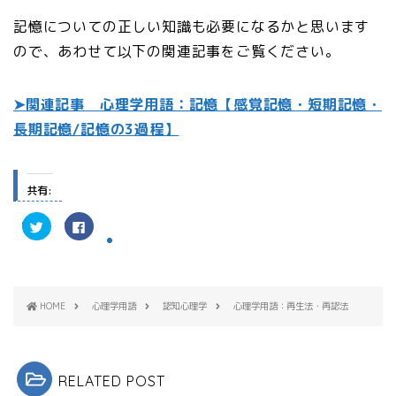
記憶についての正しい知識も必要になるかと思います
ので、あわせて以下の関連記事をご覧ください。
➤関連記事 心理学用語：記憶【感覚記憶・短期記憶・
長期記憶/記憶の3過程】
共有:
ク
F
リ
a
ッ
c
ク
e
し
b
て
o
T
o
w
k
HOME
心理学用語
認知心理学
心理学用語：再生法・再認法
i
で
t
共
t
有
e
す
r
る
で
に
共
は
RELATED POST
有
ク
(
リ