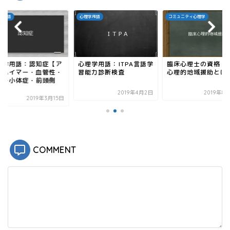
新
ッ
し
ク
い
し
学用語
心理学用語
コミュニティ心理学
ウ
て
ィ
く
ン
だ
ド
さ
ウ
い
で
(
開
新
理学用語：認知症【ア
心理学用語：ITPA言語学
臨床心理士の資格：
き
し
ま
い
ツハイマー・血管性・
習能力診断検査
心理的地域援助とは
す
ウ
ビー小体症・前頭側
)
ィ
.
ン
2019年4月2日
2019年8
ド
2019年3月15日
ウ
で
開
き
ま
す
)
COMMENT