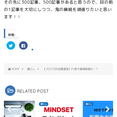
その先に300記事、500記事があると思うので、目の前
の1記事を大切にしつつ、鬼の継続を頑張りたいと思い
ます！！
共有:
ク
F
リ
a
ッ
c
ク
e
し
b
て
o
T
o
w
k
HOME
暮らし
【ブログ200記事達成】PV数や運営期間は！？
i
で
t
共
t
有
e
す
r
る
で
に
共
は
RELATED POST
有
ク
(
リ
新
ッ
し
ク
い
し
し
暮らし
暮らし
ウ
て
ィ
く
ン
だ
ド
さ