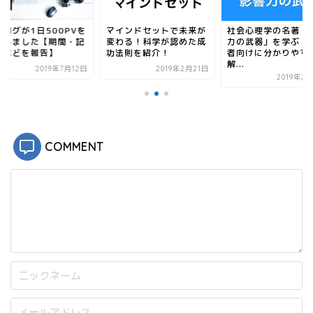
ウ
い
で
(
開
新
ブログが1日500PVを
マインドセットで未来が
社会心理学の名著「
き
し
ま
い
成しました【期間・記
変わる！科学が認めた成
力の武器」を学ぶ！
す
ウ
数などを報告】
功法則を紹介！
者向けに分かりやす
)
ィ
解...
ン
2019年7月12日
2019年2月21日
ド
2019年2
ウ
で
開
き
ま
す
)
COMMENT