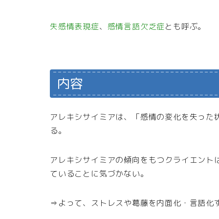
失感情表現症
、
感情言語欠乏症
とも呼ぶ。
内容
アレキシサイミアは、「感情の変化を失った
る。
アレキシサイミアの傾向をもつクライエント
ていることに気づかない。
⇒よって、ストレスや葛藤を内面化・言語化