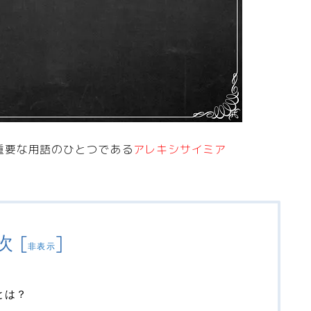
重要な用語のひとつである
アレキシサイミア
次
[
]
非表示
)とは？