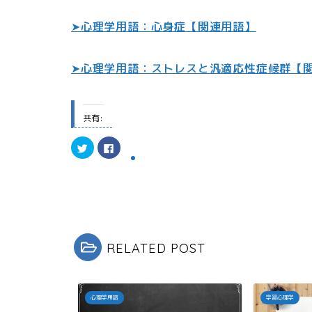
➤心理学用語：心身症【関連用語】
➤心理学用語：ストレスと汎適応性症候群【
共有:
ク
F
リ
a
ッ
c
ク
e
し
b
て
o
T
o
w
k
i
で
t
共
t
有
e
す
r
る
RELATED POST
で
に
共
は
有
ク
(
リ
新
ッ
し
ク
心理学用語
学習心理学
い
し