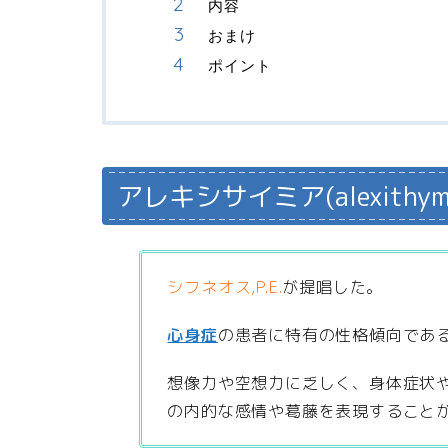
内容
おまけ
ポイント
アレキシサイミア(alexithy
シフネオス,P.E.
が提唱した。
心身症
の患者に特有の性格傾向であ
想像力や空想力に乏しく、身体症状
の内的な感情や葛藤を表現すること