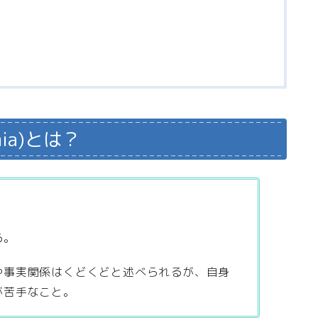
mia)とは？
る。
や事実関係はくどくどと述べられるが、自身
が苦手なこと。