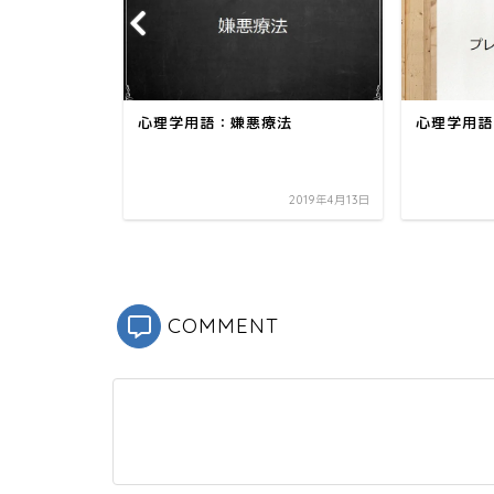
ウ
て
ィ
く
ン
だ
ド
さ
ウ
い
で
(
開
新
き
し
ま
い
す
ウ
妥当性と外
心理学用語：嫌悪療法
心理学用語
)
ィ
】
ン
ド
ウ
で
開
2019年5月14日
2019年4月13日
き
ま
す
)
COMMENT