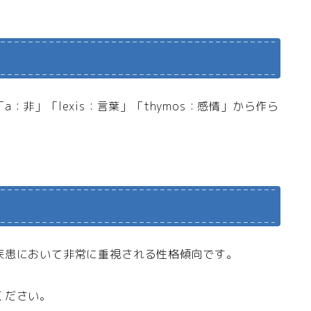
非」「lexis：言葉」「thymos：感情」から作ら
疾患において非常に重視される性格傾向です。
ください。