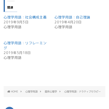
て
o
T
o
w
k
関連
i
で
t
共
t
有
心理学用語：社会構成主義
心理学用語：自己理論
e
す
r
る
2019年9月3日
2019年4月20日
で
に
心理学用語
共
は
心理学用語
有
ク
(
リ
新
ッ
し
ク
い
し
心理学用語：リフレーミン
ウ
て
ィ
く
グ
ン
だ
2019年5月18日
ド
さ
ウ
い
心理学用語
で
(
開
新
き
し
ま
い
す
ウ
)
ィ
ン
ド
ウ
で
開
き
HOME
心理学用語
臨床心理学
心理学用語：ナラティブセラピー
ま
す
)