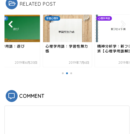
RELATED POST
学用語
学習心理学
心理学用語
理学用語：遊び
心理学用語：学習性無力
精神分析学：新フロ
感
派【心理学用語解説
2019年6月20日
2019年7月6日
2019年8
COMMENT