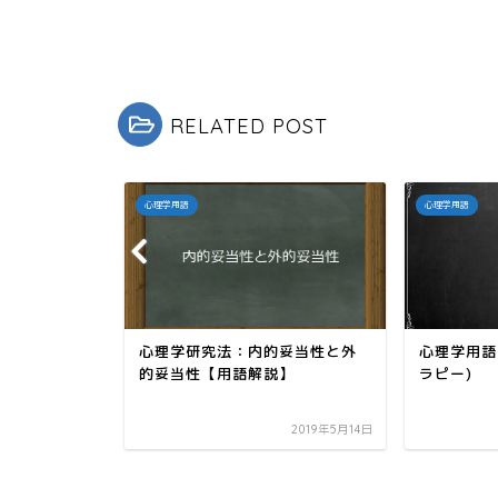
ク
e
し
b
て
o
T
o
w
k
i
で
t
共
t
有
e
す
r
る
RELATED POST
で
に
共
は
有
ク
(
リ
新
ッ
し
ク
心理学用語
心理学用語
い
し
ウ
て
ィ
く
ン
だ
ド
さ
ウ
い
で
(
開
新
き
し
ま
い
す
ウ
頼性
心理学研究法：内的妥当性と外
心理学用語
)
ィ
的妥当性【用語解説】
ラピー)
ン
ド
ウ
で
開
2019年2月26日
2019年5月14日
き
ま
す
)