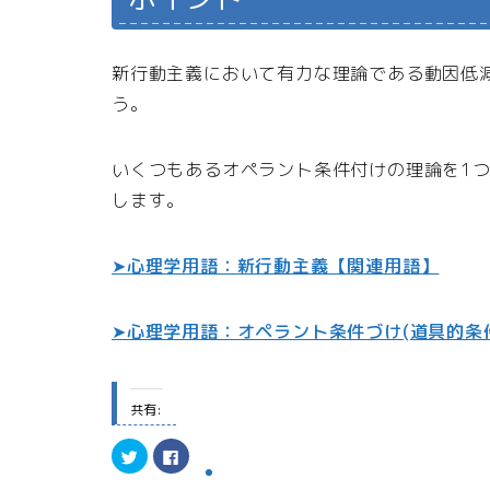
新行動主義において有力な理論である動因低
う。
いくつもあるオペラント条件付けの理論を1
します。
➤心理学用語：新行動主義【関連用語】
➤心理学用語：オペラント条件づけ(道具的条
共有:
ク
F
リ
a
ッ
c