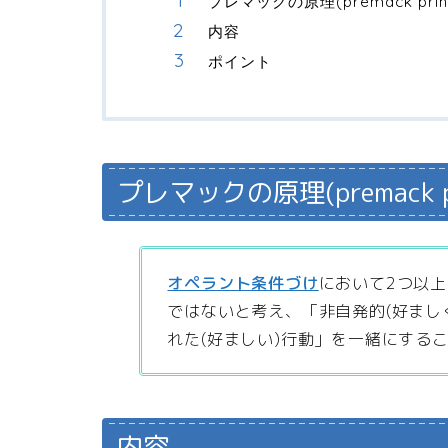
プレマックの原理(premack prin
内容
ポイント
プレマックの原理(premack pr
オペラント条件づけ
において2つ以
ではないと考え、「非自発的(好まし
れた(好ましい)行動」を一緒にする
内容