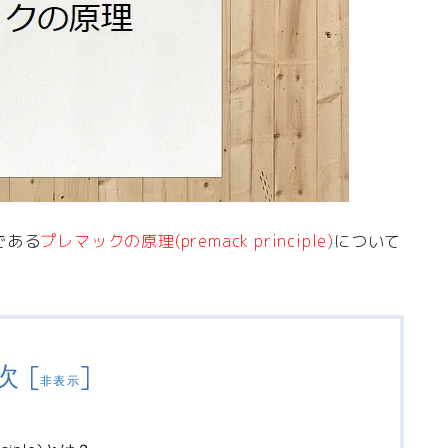
である
プレマックの原理(premack principle)
について
次
[
]
非表示