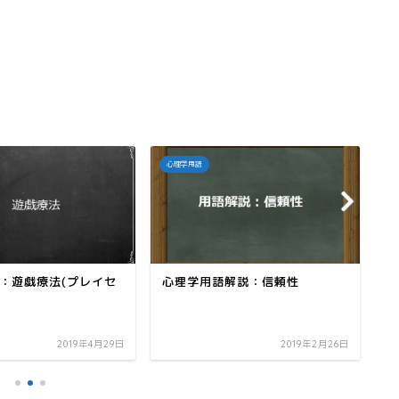
心理学用語
心
：遊戯療法(プレイセ
心理学用語解説：信頼性
心
的
2019年4月29日
2019年2月26日