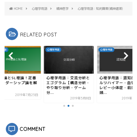
ウ
で
HOME
心理学用語
精神医学
心理学用語：知的障害(精神遅滞)
開
き
ま
す
)
RELATED POST
学用語
心理学用語
心理学用語
M理論とSL理論！定番
心理学用語：交流分析と
心理学用語：認知症
リーダーシップ論を解
エゴグラム【構造分析・
ルツハイマー・血管
やり取り分析・ゲーム
レビー小体症・前頭
分...
頭...
2019年7月25日
2019年5月8日
2019年3
COMMENT