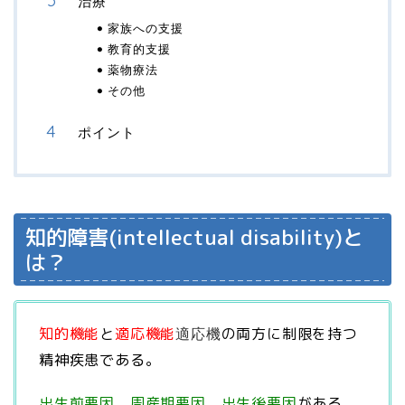
治療
家族への支援
教育的支援
薬物療法
その他
ポイント
知的障害(intellectual disability)と
は？
知的機能
と
適応機能
の両方に制限を持つ
適応機
精神疾患である。
出生前要因
、
周産期要因
、
出生後要因
がある