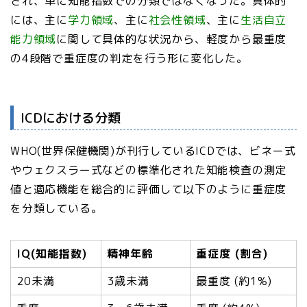
され、単に知能指数での分類ではなくなった。具体的
には、主に
学力領域
、主に
社会性領域
、主に
生活自立
能力領域
に関して具体的な状況から、軽度から最重度
の4段階で重症度の判定を行う形に変化した。
ICDにおける分類
WHO(世界保健機関)が刊行しているICDでは、ビネー式
やウェクスラー式などの標準化された知能検査の測定
値と適応機能を総合的に評価して以下のように重症度
を分類している。
IQ(知能指数)
精神年齢
重症度 (割合)
20未満
3歳未満
最重度 (約1%)