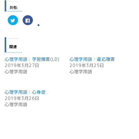
共有:
ク
F
リ
a
ッ
c
ク
e
し
b
て
o
T
o
w
k
関連
i
で
t
共
t
有
心理学用語：学習障害(LD)
心理学用語：適応障害
e
す
r
る
2019年3月27日
2019年3月25日
で
に
心理学用語
共
は
心理学用語
有
ク
(
リ
新
ッ
し
ク
い
し
心理学用語：心身症
ウ
て
ィ
く
2019年3月26日
ン
だ
心理学用語
ド
さ
ウ
い
で
(
開
新
き
し
ま
い
す
ウ
)
ィ
ン
ド